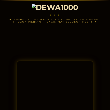
◆ ◆ ◆
✦ YASHRI.CO · MARKETPLACE ONLINE · BELANJA AMAN ·
PRODUK PILIHAN · PENGIRIMAN SELURUH MESIR ✦